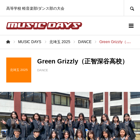
SEARCH
高等学校 軽音楽部/ダンス部の大会
MUSIC DAYS
北埼玉 2025
DANCE
Green Grizzly（正智深谷高校）
ホーム
Green Grizzly（正智深谷高校）
北埼玉 2025
DANCE