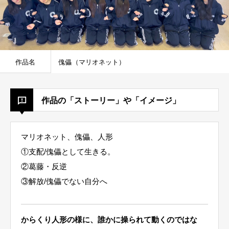
作品名
傀儡（マリオネット）
作品の「ストーリー」や「イメージ」
マリオネット、傀儡、人形
①支配/傀儡として生きる。
②葛藤・反逆
③解放/傀儡でない自分へ
からくり人形の様に、誰かに操られて動くのではな