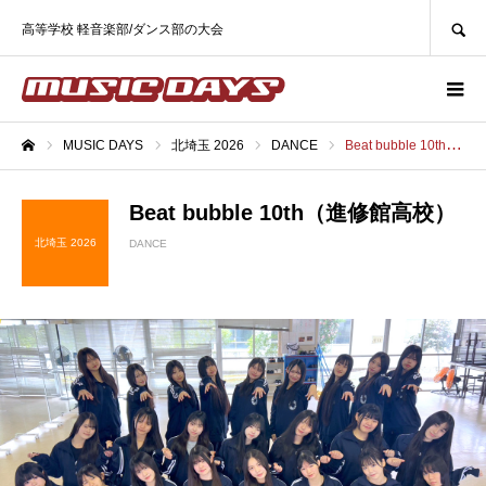
SEARCH
高等学校 軽音楽部/ダンス部の大会
MUSIC DAYS
北埼玉 2026
DANCE
Beat bubble 10th（進修館高校）
ホーム
Beat bubble 10th（進修館高校）
北埼玉 2026
DANCE