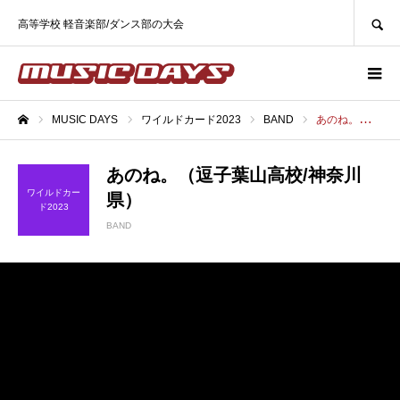
SEARCH
高等学校 軽音楽部/ダンス部の大会
MUSIC DAYS
ワイルドカード2023
BAND
あのね。（逗子葉山高校/神奈川県）
ホーム
あのね。（逗子葉山高校/神奈川
ワイルドカー
県）
ド2023
BAND