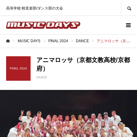
SEARCH
高等学校 軽音楽部/ダンス部の大会
MUSIC DAYS
FINAL 2024
DANCE
アニマロッサ（京都文教高校/京都府）
ホーム
アニマロッサ（京都文教高校/京都
府）
FINAL 2024
DANCE