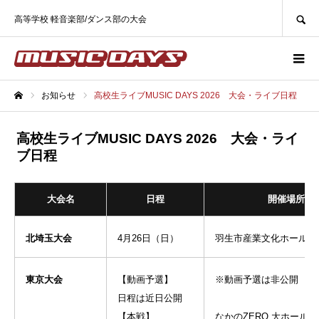
SEARCH
高等学校 軽音楽部/ダンス部の大会
お知らせ
高校生ライブMUSIC DAYS 2026 大会・ライブ日程
ホーム
高校生ライブMUSIC DAYS 2026 大会・ライ
ブ日程
大会名
日程
開催場所
北埼玉大会
4月26日（日）
羽生市産業文化ホール
東京大会
【動画予選】
※動画予選は非公開
日程は近日公開
｜
【本戦】
なかのZERO 大ホール