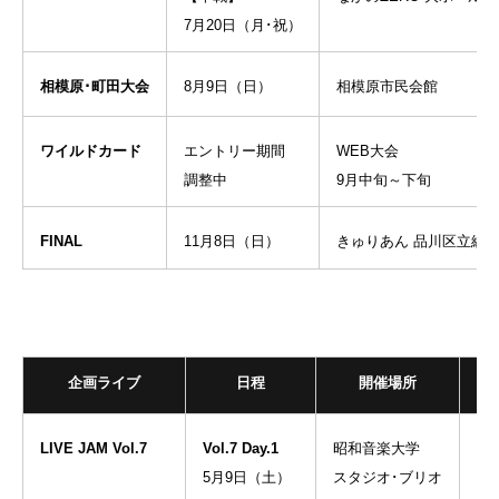
7月20日（月･祝）
相模原･町田大会
8月9日（日）
相模原市民会館
ワイルドカード
エントリー期間
WEB大会
調整中
9月中旬～下旬
FINAL
11月8日（日）
きゅりあん 品川区立総
企画ライブ
日程
開催場所
LIVE JAM Vol.7
Vol.7 Day.1
昭和音楽大学
5月9日（土）
スタジオ･ブリオ