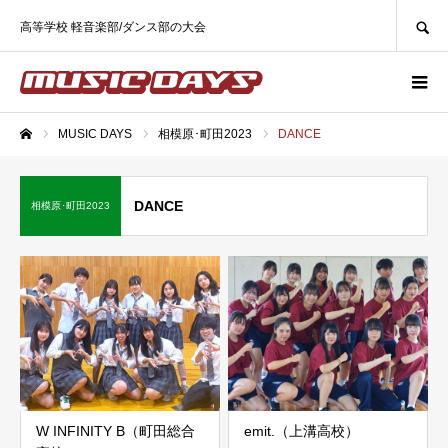
SEARCH
高等学校 軽音楽部/ダンス部の大会
MUSIC DAYS
相模原･町田2023
DANCE
ホーム
DANCE
相模原･町田2023
W INFINITY B（町田総合
emit.（上溝高校）