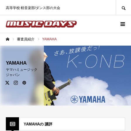
SEARCH
高等学校 軽音楽部/ダンス部の大会
審査員紹介
YAMAHA
ホーム
YAMAHA
ヤマハミュージック
ジャパン
YAMAHAの 講評