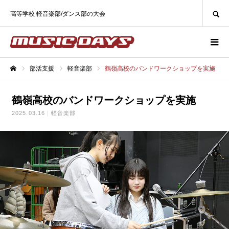
SEARCH
高等学校 軽音楽部/ダンス部の大会
部活支援
軽音楽部
鶴嶺高校のバンドワークショップを実施
ホーム
鶴嶺高校のバンドワークショップを実施
2025.03.16
軽音楽部