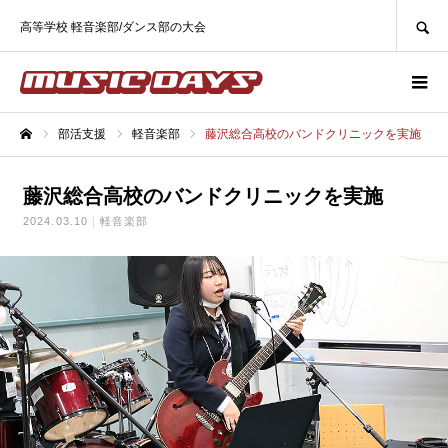
SEARCH
高等学校 軽音楽部/ダンス部の大会
部活支援
軽音楽部
藤沢総合高校のバンドクリニックを実施
ホーム
藤沢総合高校のバンドクリニックを実施
2024.03.10
軽音楽部