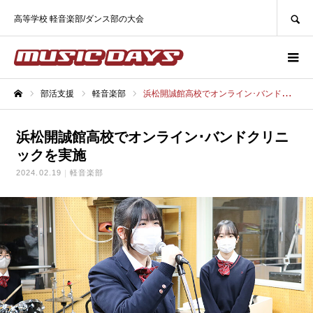
SEARCH
高等学校 軽音楽部/ダンス部の大会
部活支援
軽音楽部
浜松開誠館高校でオンライン･バンドクリニックを実施
ホーム
浜松開誠館高校でオンライン･バンドクリニ
ックを実施
2024.02.19
軽音楽部