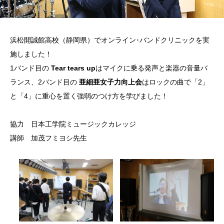
浜松開誠館高校（静岡県）でオンライン･バンドクリニックを実
施しました！
1バンド目の
Tear tears up
はマイクに乗る発声と楽器の音量バ
ランス、2バンド目の
亜細亜女子力向上会
はロックの曲で「2」
と「4」に重心を置く強弱のつけ方を学びました！
協力 日本工学院ミュージックカレッジ
講師 加茂フミヨシ先生