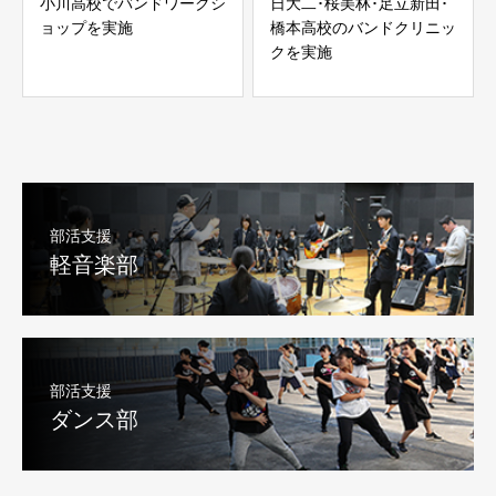
小川高校でバンドワークシ
日大二･桜美林･足立新田･
ョップを実施
橋本高校のバンドクリニッ
クを実施
部活支援
軽音楽部
部活支援
ダンス部