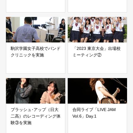
駒沢学園女子高校でバンド
「2023 東京大会」出場校
クリニックを実施
ミーティング②
ブラッシュ･アップ（日大
合同ライブ「LIVE JAM
二高）のレコーディング体
Vol.6」Day.1
験③を実施