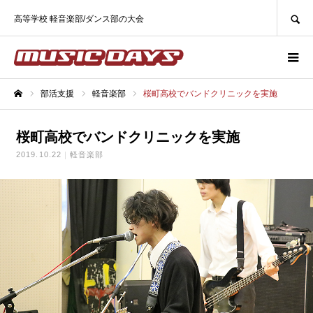
SEARCH
高等学校 軽音楽部/ダンス部の大会
部活支援
軽音楽部
桜町高校でバンドクリニックを実施
ホーム
桜町高校でバンドクリニックを実施
2019.10.22
軽音楽部