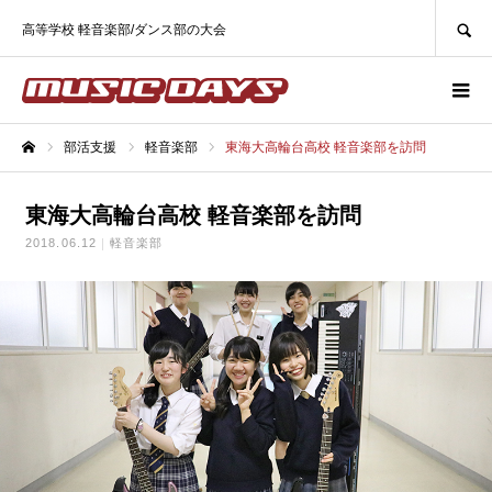
SEARCH
高等学校 軽音楽部/ダンス部の大会
部活支援
軽音楽部
東海大高輪台高校 軽音楽部を訪問
ホーム
東海大高輪台高校 軽音楽部を訪問
2018.06.12
軽音楽部