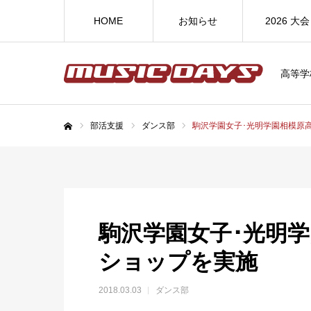
HOME
お知らせ
2026 大会
高等学
部活支援
ダンス部
駒沢学園女子･光明学園相模原
ホーム
駒沢学園女子･光明
ショップを実施
2018.03.03
ダンス部