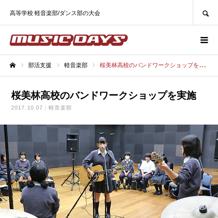
SEARCH
高等学校 軽音楽部/ダンス部の大会
部活支援
軽音楽部
桜美林高校のバンドワークショップを実施
ホーム
桜美林高校のバンドワークショップを実施
2017.10.07
軽音楽部