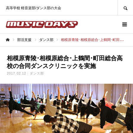
SEARCH
高等学校 軽音楽部/ダンス部の大会
部活支援
ダンス部
相模原青陵･相模原総合･上鶴間･町田総合高校の合同ダンスクリニックを実施
ホーム
相模原青陵･相模原総合･上鶴間･町田総合高
校の合同ダンスクリニックを実施
2017.02.12
ダンス部