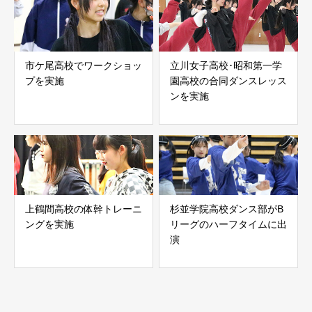
市ケ尾高校でワークショッ
立川女子高校･昭和第一学
プを実施
園高校の合同ダンスレッス
ンを実施
上鶴間高校の体幹トレーニ
杉並学院高校ダンス部がB
ングを実施
リーグのハーフタイムに出
演