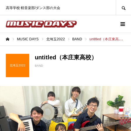
SEARCH
高等学校 軽音楽部/ダンス部の大会
MUSIC DAYS
北埼玉2022
BAND
untitled（本庄東高校）
ホーム
untitled（本庄東高校）
北埼玉2022
BAND