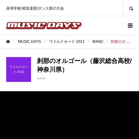
SEARCH
高等学校 軽音楽部/ダンス部の大会
MUSIC DAYS
ワイルドカード 2021
BAND
刹那のオルゴール（藤沢総合高校/神奈川県）
ホーム
刹那のオルゴール（藤沢総合高校/
ワイルドカー
神奈川県）
ド 2021
BAND