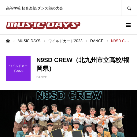
SEARCH
高等学校 軽音楽部/ダンス部の大会
MUSIC DAYS
ワイルドカード2023
DANCE
N9SD CREW（北九州市立高校/福岡県）
ホーム
N9SD CREW（北九州市立高校/福
ワイルドカー
岡県）
ド2023
DANCE