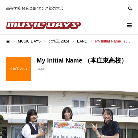
SEARCH
高等学校 軽音楽部/ダンス部の大会
MUSIC DAYS
北埼玉 2024
BAND
My Initial Name （本庄東高校）
ホーム
My Initial Name （本庄東高校）
北埼玉 2024
BAND