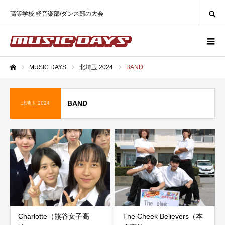
SEARCH
高等学校 軽音楽部/ダンス部の大会
MUSIC DAYS
北埼玉 2024
BAND
ホーム
BAND
北埼玉 2024
Charlotte（熊谷女子高
The Cheek Believers（本