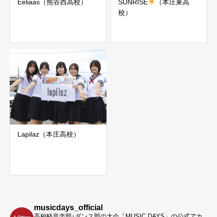
Eeliaas（熊谷西高校）
SUNRISE
（本庄東高
校）
Lapilaz（本庄高校）
musicdays_official
高校軽音楽部･ダンス部の大会「MUSIC DAYS」の公式アカ