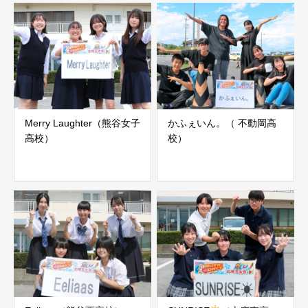
Merry Laughter（熊谷女子
かふぇいん。（ 不動岡高
高校）
校）