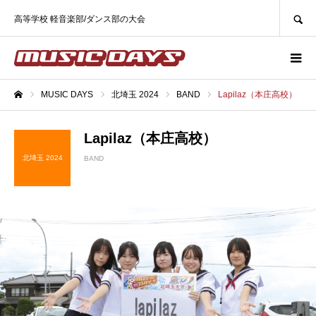
SEARCH
高等学校 軽音楽部/ダンス部の大会
MUSIC DAYS
北埼玉 2024
BAND
Lapilaz（本庄高校）
ホーム
Lapilaz（本庄高校）
北埼玉 2024
BAND