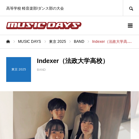
SEARCH
高等学校 軽音楽部/ダンス部の大会
MUSIC DAYS
東京 2025
BAND
Indexer（法政大学高校）
ホーム
Indexer（法政大学高校）
東京 2025
BAND