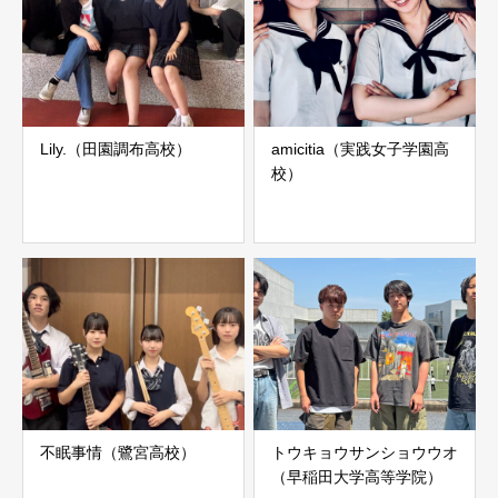
Lily.（田園調布高校）
amicitia（実践女子学園高
校）
不眠事情（鷺宮高校）
トウキョウサンショウウオ
（早稲田大学高等学院）