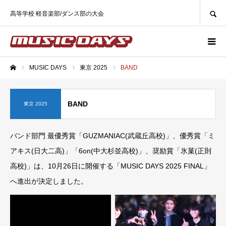
SEARCH
高等学校 軽音楽部/ダンス部の大会
MUSIC DAYS
東京 2025
BAND
ホーム
BAND
東京 2025
バンド部門 最優秀賞「GUZMANIAC(武蔵丘高校)」、優秀賞「ミ
アキス(日大二高)」「6on(中大杉並高校)」、奨励賞「氷菓(正則
高校)」は、10月26日に開催する「MUSIC DAYS 2025 FINAL」
へ進出が決定しました。