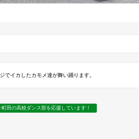
）
テージでイカしたカモメ達が舞い踊ります。
･町田の高校ダンス部を応援しています！