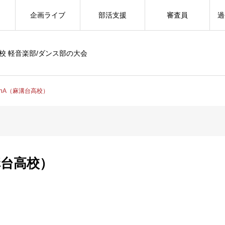
企画ライブ
部活支援
審査員
過
校 軽音楽部/ダンス部の大会
lenA（麻溝台高校）
麻溝台高校）