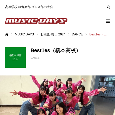
SEARCH
高等学校 軽音楽部/ダンス部の大会
MUSIC DAYS
相模原･町田 2024
DANCE
Best1es（橋本高校）
ホーム
Best1es（橋本高校）
相模原･町田
DANCE
2024