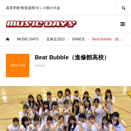
SEARCH
高等学校 軽音楽部/ダンス部の大会
MUSIC DAYS
北埼玉2022
DANCE
Beat Bubble（進修館高校）
ホーム
Beat Bubble（進修館高校）
北埼玉2022
DANCE