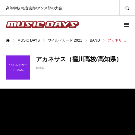
SEARCH
高等学校 軽音楽部/ダンス部の大会
MUSIC DAYS
ワイルドカード 2021
BAND
アカネサス（窪川高校/高知県）
ホーム
アカネサス（窪川高校/高知県）
ワイルドカー
BAND
ド 2021