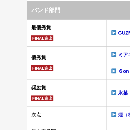
バンド部門
最優秀賞
GUZ
FINAL進出
ミア
優秀賞
FINAL進出
６o
奨励賞
氷菓
FINAL進出
次点
煙（