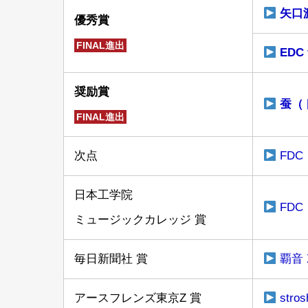
矢口
優秀賞
FINAL進出
EDC
奨励賞
蚕（
FINAL進出
次点
FD
日本工学院
FD
ミュージックカレッジ 賞
毎日新聞社 賞
覇音
アースフレンズ東京Z 賞
str