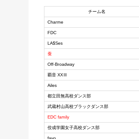
チーム名
Charme
FDC
LA$Ses
蚕
Off-Broadway
覇音 XXⅢ
Ailes
都立田無高校ダンス部
武蔵村山高校ブラックダンス部
EDC family
佼成学園女子高校ダンス部
favo