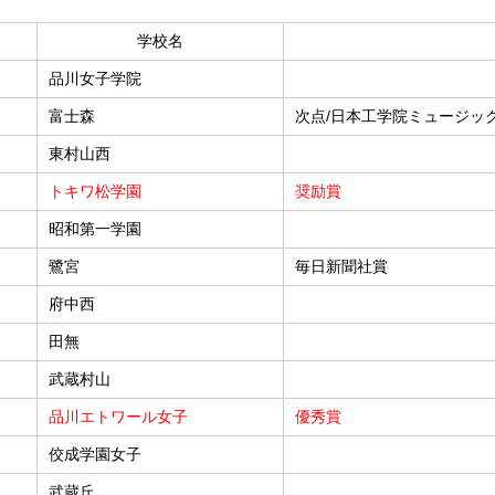
学校名
品川女子学院
富士森
次点/日本工学院ミュージッ
東村山西
トキワ松学園
奨励賞
昭和第一学園
鷺宮
毎日新聞社賞
府中西
田無
武蔵村山
品川エトワール女子
優秀賞
佼成学園女子
武蔵丘