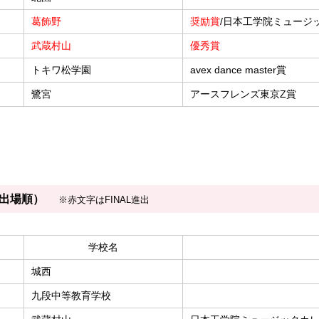
葛飾野
奨励賞
/日本工学院ミュージ
武蔵村山
優秀賞
トキワ松学園
avex dance master賞
鷺宮
アースフレンズ東京Z賞
（出場順）
※赤文字はFINAL進出
学校名
城西
九段中等教育学校