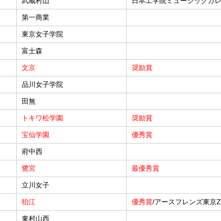
武蔵村山
日本工学院ミュージックカ
第一商業
東京女子学院
富士森
文京
奨励賞
品川女子学院
田無
トキワ松学園
奨励賞
宝仙学園
優秀賞
府中西
鷺宮
最優秀賞
立川女子
狛江
優秀賞
/アースフレンズ東京
東村山西