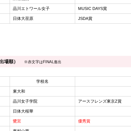
品川エトワール女子
MUSIC DAYS賞
日体大荏原
JSDA賞
（出場順）
※赤文字はFINAL進出
学校名
東大和
品川女子学院
アースフレンズ東京Z賞
日体大桜華
鷺宮
優秀賞