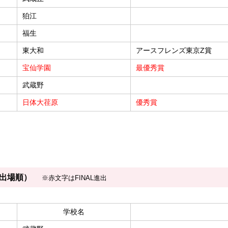
狛江
福生
東大和
アースフレンズ東京Z賞
宝仙学園
最優秀賞
武蔵野
日体大荏原
優秀賞
（出場順）
※赤文字はFINAL進出
学校名