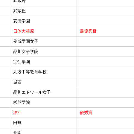
武蔵野
武蔵丘
安田学園
日体大荏原
最優秀賞
佼成学園女子
品川女子学院
宝仙学園
九段中等教育学校
城西
品川エトワール女子
杉並学院
狛江
優秀賞
田無
北園