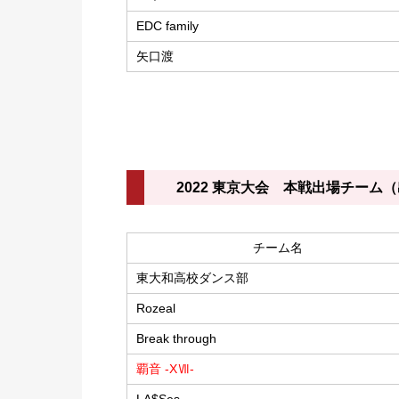
EDC family
矢口渡
2022 東京大会 本戦出場チーム
チーム名
東大和高校ダンス部
Rozeal
Break through
覇音 -XⅦ-