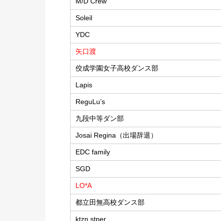
M/D Crew
Soleil
YDC
矢口渡
佼成学園女子高校ダンス部
Lapis
ReguLu’s
九段中等ダン部
Josai Regina（出場辞退）
EDC family
SGD
LO*A
都立田無高校ダンス部
ktzn.stper