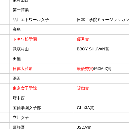
東村山西
第一商業
品川エトワール女子
日本工学院ミュージックカ
高島
トキワ松学園
優秀賞
武蔵村山
BBOY SHUVAN賞
田無
日体大荏原
最優秀賞
/PiXMiX賞
深沢
東京女子学院
奨励賞
府中西
宝仙学園女子部
GLIXIA賞
立川女子
葛飾野
JSDA賞