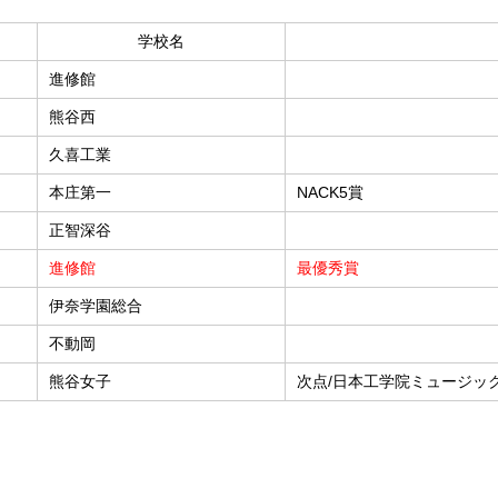
学校名
進修館
熊谷西
久喜工業
本庄第一
NACK5賞
正智深谷
進修館
最優秀賞
伊奈学園総合
不動岡
熊谷女子
次点/日本工学院ミュージッ