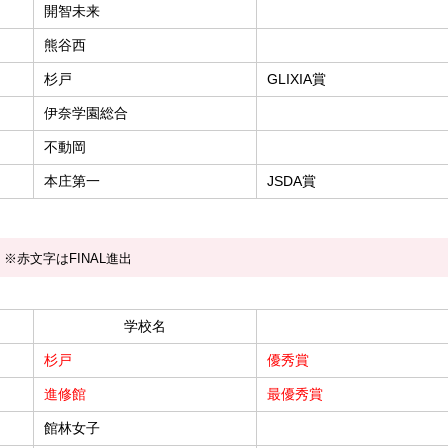
開智未来
熊谷西
杉戸
GLIXIA賞
伊奈学園総合
不動岡
本庄第一
JSDA賞
※赤文字はFINAL進出
学校名
杉戸
優秀賞
進修館
最優秀賞
館林女子