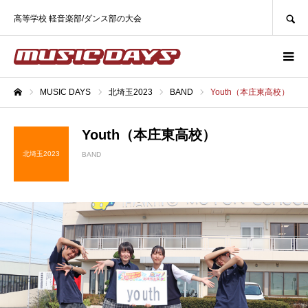
SEARCH
高等学校 軽音楽部/ダンス部の大会
MUSIC DAYS
北埼玉2023
BAND
Youth（本庄東高校）
ホーム
Youth（本庄東高校）
北埼玉2023
BAND