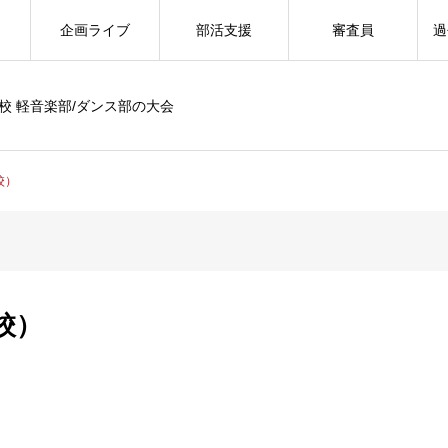
企画ライブ
部活支援
審査員
過
校 軽音楽部/ダンス部の大会
校）
校）