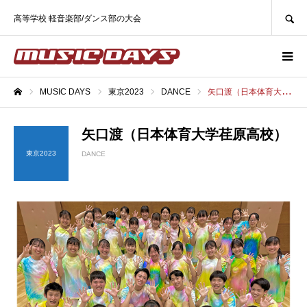
SEARCH
高等学校 軽音楽部/ダンス部の大会
MUSIC DAYS
東京2023
DANCE
矢口渡（日本体育大学荏原高校）
ホーム
矢口渡（日本体育大学荏原高校）
東京2023
DANCE