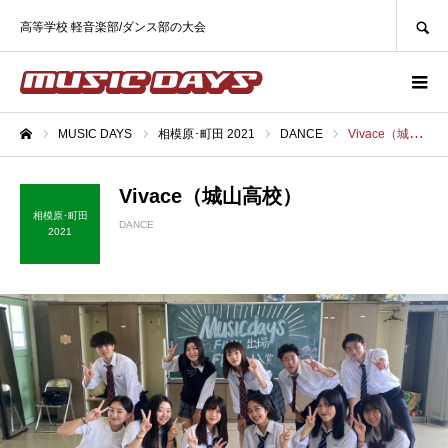
SEARCH
高等学校 軽音楽部/ダンス部の大会
MUSIC DAYS
相模原･町田 2021
DANCE
Vivace（城山高校）
ホーム
Vivace（城山高校）
相模原･町田
DANCE
2021