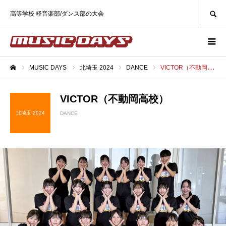
SEARCH
高等学校 軽音楽部/ダンス部の大会
MUSIC DAYS
北埼玉 2024
DANCE
VICTOR（不動岡高校）
ホーム
VICTOR（不動岡高校）
北埼玉 2024
DANCE