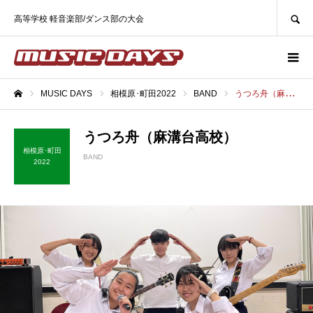
SEARCH
高等学校 軽音楽部/ダンス部の大会
MUSIC DAYS
相模原･町田2022
BAND
うつろ舟（麻溝台高校）
ホーム
うつろ舟（麻溝台高校）
相模原･町田
BAND
2022