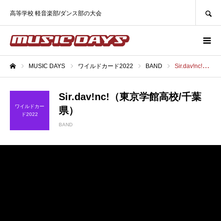
SEARCH
高等学校 軽音楽部/ダンス部の大会
MUSIC DAYS
ワイルドカード2022
BAND
Sir.dav!nc!（東京学館高校/千葉県）
ホーム
Sir.dav!nc!（東京学館高校/千葉
ワイルドカー
県）
ド2022
BAND