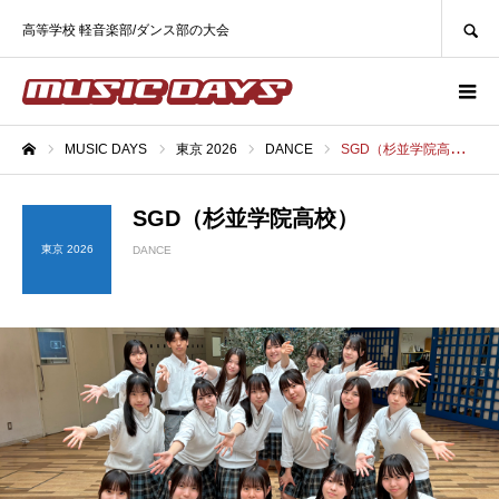
SEARCH
高等学校 軽音楽部/ダンス部の大会
MUSIC DAYS
東京 2026
DANCE
SGD（杉並学院高校）
ホーム
SGD（杉並学院高校）
東京 2026
DANCE