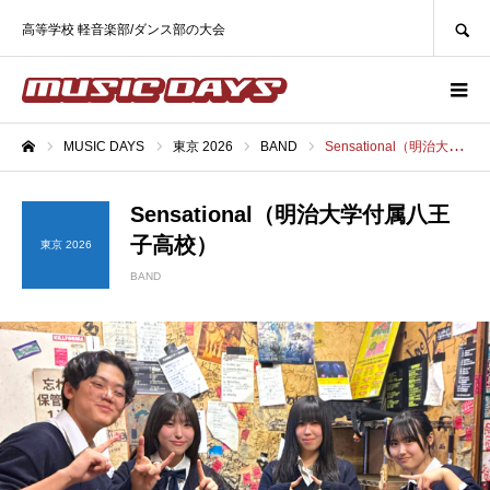
SEARCH
高等学校 軽音楽部/ダンス部の大会
MUSIC DAYS
東京 2026
BAND
Sensational（明治大学付属八王子高校）
ホーム
Sensational（明治大学付属八王
子高校）
東京 2026
BAND