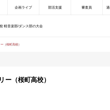
企画ライブ
部活支援
審査員
過
校 軽音楽部/ダンス部の大会
リー（桜町高校）
リー（桜町高校）