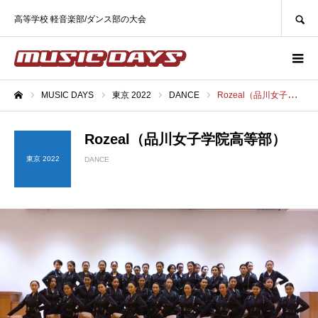
SEARCH
高等学校 軽音楽部/ダンス部の大会
MUSIC DAYS
東京 2022
DANCE
Rozeal（品川女子学院高等部）
ホーム
Rozeal（品川女子学院高等部）
東京 2022
DANCE