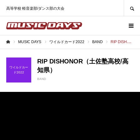
SEARCH
高等学校 軽音楽部/ダンス部の大会
MUSIC DAYS
ワイルドカード2022
BAND
RIP DISHONOR（土佐塾高校/高知県）
ホーム
RIP DISHONOR（土佐塾高校/高
ワイルドカー
知県）
ド2022
BAND