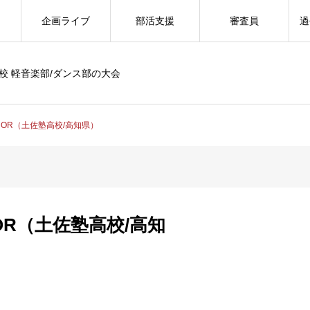
企画ライブ
部活支援
審査員
過
校 軽音楽部/ダンス部の大会
HONOR（土佐塾高校/高知県）
ONOR（土佐塾高校/高知