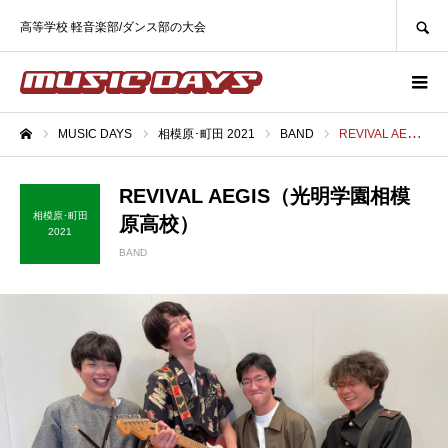
SEARCH
高等学校 軽音楽部/ダンス部の大会
MUSIC DAYS
相模原･町田 2021
BAND
REVIVAL AEGIS（光明学園相模原高校）
ホーム
REVIVAL AEGIS（光明学園相模
相模原･町田
原高校）
2021
BAND