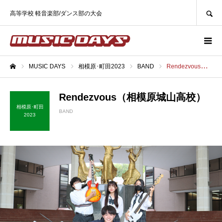
SEARCH
高等学校 軽音楽部/ダンス部の大会
MUSIC DAYS
相模原･町田2023
BAND
Rendezvous（相模原城山高校）
ホーム
Rendezvous（相模原城山高校）
相模原･町田
BAND
2023