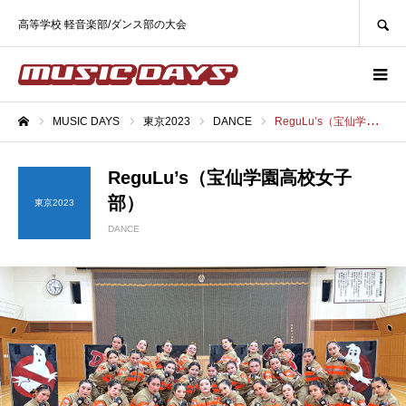
SEARCH
高等学校 軽音楽部/ダンス部の大会
MUSIC DAYS
東京2023
DANCE
ReguLu’s（宝仙学園高校女子部）
ホーム
ReguLu’s（宝仙学園高校女子
部）
東京2023
DANCE