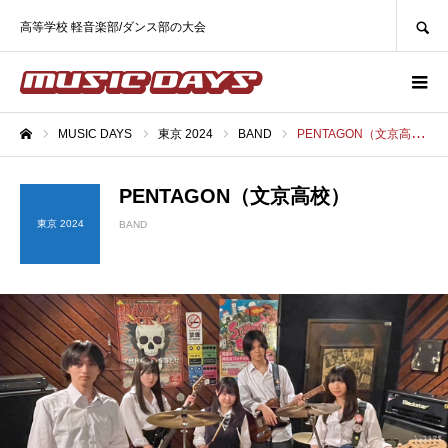
SEARCH
高等学校 軽音楽部/ダンス部の大会
MUSIC DAYS
東京 2024
BAND
PENTAGON（文京高校）
ホーム
PENTAGON（文京高校）
東京 2024
BAND