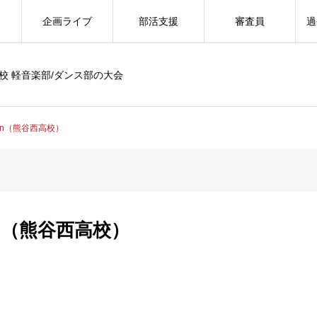
企画ライブ
部活支援
審査員
過
校 軽音楽部/ダンス部の大会
aven（熊谷西高校）
ven（熊谷西高校）