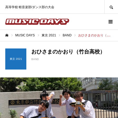
SEARCH
高等学校 軽音楽部/ダンス部の大会
MUSIC DAYS
東京 2021
BAND
おひさまのかおり（竹台高校）
ホーム
おひさまのかおり（竹台高校）
東京 2021
BAND