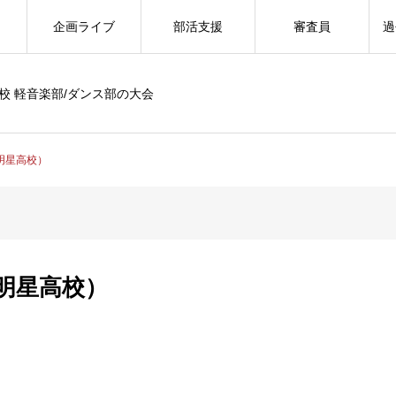
企画ライブ
部活支援
審査員
過
校 軽音楽部/ダンス部の大会
（明星高校）
（明星高校）